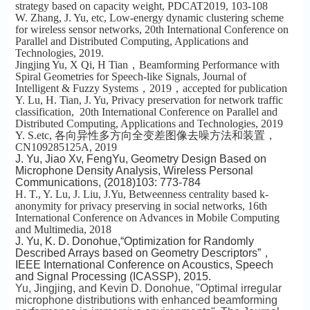
strategy based on capacity weight, PDCAT2019, 103-108
W. Zhang, J. Yu, etc, Low-energy dynamic clustering scheme
for wireless sensor networks,
20th International Conference on
Parallel and Distributed Computing, Applications and
Technologies, 2019.
Jingjing Yu, X Qi, H Tian，Beamforming Performance with
Spiral Geometries for Speech-like Signals, Journal of
Intelligent & Fuzzy Systems，2019，accepted for publication
Y. Lu, H. Tian, J. Yu, Privacy preservation for network traffic
classification,
20th International Conference on Parallel and
Distributed Computing, Applications and Technologies,
2019
Y. S.etc, 各向异性多方向全变差图像去噪方法和装置，
CN109285125A, 2019
J. Yu, Jiao Xv, FengYu, Geometry Design Based on
Microphone Density Analysis, Wireless Personal
Communications, (2018)103: 773-784
H. T., Y. Lu, J. Liu, J.Yu, Betweenness centrality based k-
anonymity for privacy preserving in social networks,
16th
International Conference on Advances in Mobile Computing
and Multimedia, 2018
J. Yu, K. D. Donohue,“Optimization for Randomly
Described Arrays based on Geometry Descriptors”，
IEEE International Conference on Acoustics, Speech
and Signal Processing (ICASSP), 2015.
Yu, Jingjing, and Kevin D. Donohue, "Optimal irregular
microphone distributions with enhanced beamforming