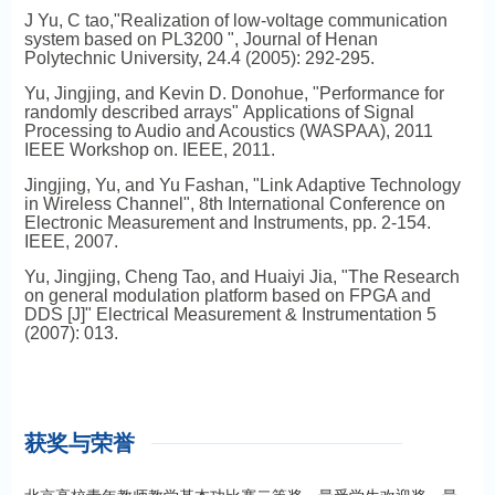
J Yu, C tao,"Realization of low-voltage communication
system based on PL3200 ",
Journal of Henan
Polytechnic University
, 24.4 (2005): 292-295.
Yu, Jingjing, and Kevin D. Donohue, "Performance for
randomly described arrays" Applications of Signal
Processing to Audio and Acoustics (WASPAA), 2011
IEEE Workshop on. IEEE, 2011.
Jingjing, Yu, and Yu Fashan, "Link Adaptive Technology
in Wireless Channel", 8th International Conference on
Electronic Measurement and Instruments, pp. 2-154.
IEEE, 2007.
Yu, Jingjing, Cheng Tao, and Huaiyi Jia, "The Research
on general modulation platform based on FPGA and
DDS [J]" Electrical Measurement & Instrumentation 5
(2007): 013.
获奖与荣誉