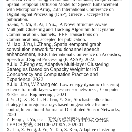
Spatial-Temporal Diffusion Model for Speech Enhancement
with Microphone Array,
25th International Conference on
Digital Signal Processing (DSP)
, Greece，
accepted for
publication.
S.Gao, Y. Mi, B. Ai, J.Yu.., A Novel Structure-Aware
Multipath Clustering and Tracking Algorithm for Dynamic
Communication Channels,
IEEE Transactions on
Communications, accepted for publication.
M.Hao, J.Yu, L.Zhang, Spatial-temporal graph
convolution network for multichannel speech
enhancement,
IEEE International Conference on Acoustics,
Speech and Signal Processing (ICASSP), 2022.
X.Liu, Z.Feng etc,
Adaptive Multi-layer Clustering
Strategies Based on Capacity Weight for IoT,
Concurrency and Computation Practice and
Experience, 2022
X.Liu, J.Yu, W.Zhang etc,
Low-energy dynamic clustering
scheme for multi-layer wireless sensor networks，Computer
& Electrical Engineering，2021
J. Yu, Q. Xi, R. Li, H. Tian, Y. Xie,
Stochastic allocation
strategy for irregular arrays based on geometric feature
control,
International Journal of Distributed Sensor Networks,
2020
Z. Feng，J. Yu, etc，无线传感器网络中的动态分簇
LEACH方法,
CN110662190A, 2020.01
X. Liu, Z. Feng, J. Yu, Y. Tao, S. Ren, Adaptive clustering