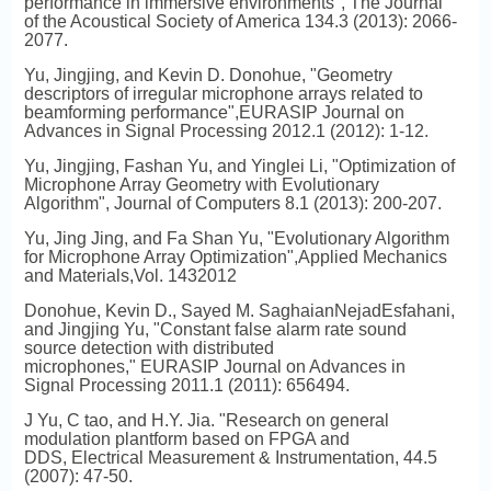
performance in immersive environments", The Journal
of the Acoustical Society of America 134.3 (2013): 2066-
2077.
Yu, Jingjing, and Kevin D. Donohue, "Geometry
descriptors of irregular microphone arrays related to
beamforming performance",EURASIP Journal on
Advances in Signal Processing 2012.1 (2012): 1-12.
Yu, Jingjing, Fashan Yu, and Yinglei Li, "Optimization of
Microphone Array Geometry with Evolutionary
Algorithm", Journal of Computers 8.1 (2013): 200-207.
Yu, Jing Jing, and Fa Shan Yu, "Evolutionary Algorithm
for Microphone Array Optimization",Applied Mechanics
and Materials,Vol. 1432012
Donohue, Kevin D., Sayed M. SaghaianNejadEsfahani,
and Jingjing Yu, "Constant false alarm rate sound
source detection with distributed
microphones," EURASIP Journal on Advances in
Signal Processing 2011.1 (2011): 656494.
J Yu, C tao, and H.Y. Jia. "Research on general
modulation plantform based on FPGA and
DDS,
Electrical Measurement & Instrumentation
, 44.5
(2007): 47-50.