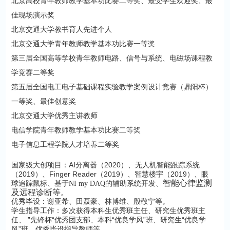
北京高校青年教师教学基本功比赛二等奖、最受学生欢迎奖、最
佳现场演示奖
北京交通大学教书育人先进个人
北京交通大学青年教师教学基本功比赛一等奖
第三届全国高等学校青年教师电路、信号与系统、电磁场课程教
学竞赛二等奖
第五届全国电工电子基础课程实验教学案例设计竞赛（鼎阳杯）
一等奖、最佳创意奖
北京交通大学优秀主讲教师
电信学院青年教师教学基本功比赛二等奖
电子信息工程学院人才培养二等奖
国家级大创项目：AI分离器（2020）、无人机智能跟踪系统
（2019）、Finger Reader（2019）、智慧楼宇（2019）、眼
智能心律监测
球追踪鼠标、
基于NI my DAQ的辅助系统开发、
及远程诊断等。
优秀毕设：谢亚希、田聂豪
、林博维、殷敬宁
等。
学生指导工作：多次获得
本科生优秀班主任、研究生优秀班主
任、
”先锋杯“优秀团支部、本科“优良学风”班、研究生“优良学
风”班、优秀毕设指导教师等。