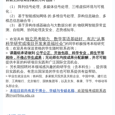
（1） 阵列信号处理、多媒体信号处理、三维虚拟环境与可视
化；
（2） 基于智能感知网络 的 多维信号处理、异构信息融合、多
模态信息融合等；
（3） 基于异构传感器融合与大数据分析 的 物联网智能异常监
测、自组网、协同处理及安全、态势感知等。
独立思考能力、数学英语基础好、有志“从事
>
欢迎具有
科学研究或项目开发来造福社会”
的同学积极报考本组研究
具有保送资格的学生随时联系咨询；
生；欢迎
>
课题组承诺做到
公平公正、开放包容、科学专
业，
师生平等
相待，
不侵占学生成果
；
无论师生均按成果分配薪酬，并尽可能
提供丰富的科研项目实践和广泛国际交流机会。
>
另
长期招聘对本
领域感兴趣的助研学生（含本科生），提供项
目实践机会。
有意
出国深造的学生也可联系提供有益帮助。
>
毕业生就业去向：铁科院、多家航天院所及关联企业、中国中铁、建行总
部、工商银行、北京银行、国铁集团等，以及京东、泰康、字节、中移动等
头部企业。
>
本组目前尚有若干博士、学硕与专硕名
额,
欢迎报考或联系咨
询jjyu@bjtu.edu.cn