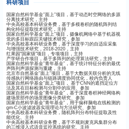
科研项目
国家自然科学基金"面上"项目，基于动态时空网络的多源
分离技术研究，主持
中央高校基本科研业务费，
基于多模卷积的随机阵列结
构化特征提取技术研究，主持
国家自然科学基金"面上"项目，摄像机网络中基于机器视
觉的多目标跟踪关键技术研究，参加
中央高校基本科研业务费，基于深度学习的自适应采集
与增强技术研究，2018-2020，主持
红果园“国家级”项目，专项项目，主持
产学研合作项目，基于多阵列的处理算法研究，主持
国家自然科学基金"青年基金"，基于统计特征分析的最优
声阵列声源探测与重建，主持
北京市自然基金"面上"项目，基于大数据关联分析的无线
传感执行网络路由与链路调度协同优化，校内负责人
国家自然科学基金"面上"项目， 基于CNN的遮挡定位方
法及其在目标检测与分割中的应用、参加
国家自然科学基金"青年基金"，基于深度卷积神经网络构
建场景部件的场景图像分类研究、参加
国家自然科学基金"青年基金"，用于痫样脑电在线检测的
gm-C小波滤波器实现理论与方法研究、参加
中央高校基本科研业务费，随机阵列分布特征提取及性
能优化、主持
中央高校基本科研业务费，基于不规则麦克风集群分布
的三维浸入式语音监控系统的研究、主持