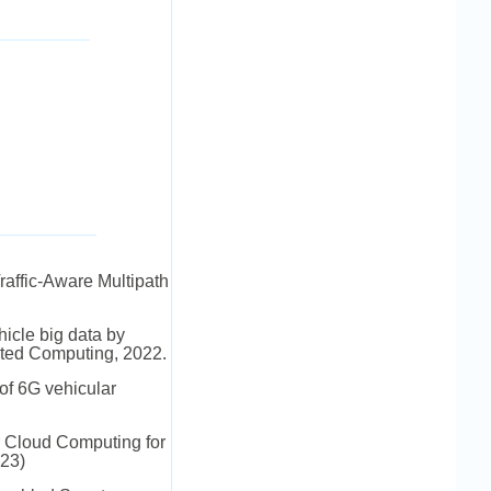
affic-Aware Multipath
icle big data by
buted Computing, 2022.
of 6G vehicular
 Cloud Computing for
.23)