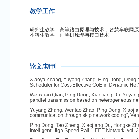
教学工作
研究生教学：高等路由原理与技术，智慧车联网原
本科生教学：计算机原理与接口技术
论文/期刊
Xiaoya Zhang, Yuyang Zhang, Ping Dong, Dong Ya
Scheduler for Cost-Effective QoE in Dynamic Het
Wenxuan Qiao, Ping Dong, Xiaojiang Du, Yuyang 
parallel transmission based on heterogeneous netw
Yuyang Zhang, Wentao Zhao, Ping Dong, Xiaojiang
communication through skip network coding”, Ve
Ping Dong, Tao Zheng, Xiaojiang Du, Hongke Zh
Intelligent High-Speed Rail,” IEEE Network, vol