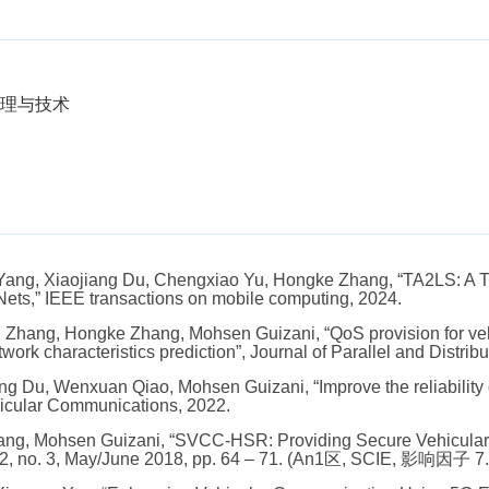
理与技术
ng, Xiaojiang Du, Chengxiao Yu, Hongke Zhang, “TA2LS: A Tr
Nets,” IEEE transactions on mobile computing, 2024.
Zhang, Hongke Zhang, Mohsen Guizani, “QoS provision for veh
ork characteristics prediction”, Journal of Parallel and Distri
 Du, Wenxuan Qiao, Mohsen Guizani, “Improve the reliability 
hicular Communications, 2022.
ang, Mohsen Guizani, “SVCC-HSR: Providing Secure Vehicular
. 32, no. 3, May/June 2018, pp. 64 – 71. (An1区, SCIE, 影响因子 7