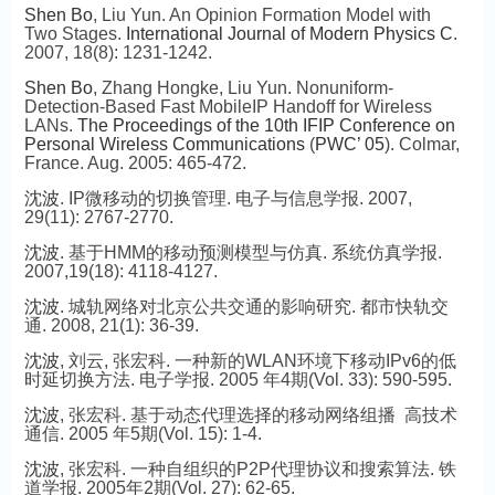
Shen Bo
, Liu Yun. An Opinion Formation Model with
Two Stages.
International Journal of Modern Physics C
.
2007, 18(8): 1231-1242.
Shen Bo
, Zhang Hongke, Liu Yun. Nonuniform-
Detection-Based Fast MobileIP Handoff for Wireless
LANs.
The Proceedings of the 10th IFIP Conference on
Personal Wireless Communications
(
PWC’ 05
). Colmar,
France. Aug. 2005: 465-472.
沈波
. IP微移动的切换管理. 电子与信息学报. 2007,
29(11): 2767-2770.
沈波
. 基于HMM的移动预测模型与仿真. 系统仿真学报.
2007,19(18): 4118-4127.
沈波
. 城轨网络对北京公共交通的影响研究. 都市快轨交
通. 2008, 21(1): 36-39.
沈波
, 刘云, 张宏科. 一种新的WLAN环境下移动IPv6的低
时延切换方法. 电子学报. 2005 年4期(Vol. 33): 590-595.
沈波
, 张宏科. 基于动态代理选择的移动网络组播 高技术
通信. 2005 年5期(Vol. 15): 1-4.
沈波
, 张宏科. 一种自组织的P2P代理协议和搜索算法. 铁
道学报. 2005年2期(Vol. 27): 62-65.