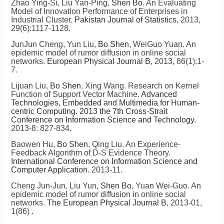
Zhao Ying-Si, Liu Yan-Ping,
Shen Bo
. An Evaluating
Model of Innovation Performance of Enterprises in
Industrial Cluster.
Pakistan Journal of Statistics
, 2013,
29(6):1117-1128.
JunJun Cheng, Yun Liu,
Bo Shen
, WeiGuo Yuan. An
epidemic model of rumor diffusion in online social
networks.
European Physical Journal B
, 2013, 86(1):1-
7.
Lijuan Liu,
Bo Shen
, Xing Wang. Research on Kernel
Function of Support Vector Machine.
Advanced
Technologies, Embedded and Multimedia for Human-
centric Computing. 2013 the 7th Cross-Strait
Conference on Information Science and Technology
.
2013-8: 827-834.
Baowen Hu,
Bo Shen
, Qing Liu. An Experience-
Feedback Algorithm of D-S Evidence Theory.
International Conference on Information Science and
Computer Application
. 2013-11.
Cheng Jun-Jun, Liu Yun,
Shen Bo
, Yuan Wei-Guo. An
epidemic model of rumor diffusion in online social
networks.
The European Physical Journal B
, 2013-01,
1(86)
.