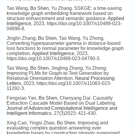
Tao Wang,
Bo Shen
, Yu Zhang. SSKGE: a time-saving
knowledge graph embedding framework based on
structure enhancement and semantic guidance.
Applied
Intelligence
, 2023, https://doi.org/10.1007/s10489-023-
04896-8.
Jinglin Zhang,
Bo Shen
, Tao Wang, Yu Zhong,
Converting hyperparameter gamma in distance-based
loss functions to normal parameter for knowledge graph
completion.
Applied Intelligence
, 2023,
https://doi.org/10.1007/s10489-023-04790-3.
Tao Wang,
Bo Shen
, Jingling Zhang, Yu Zhong.
Improving PLMs for Graph-to-Text Generation by
Relational Orientation Attention.
Neural Processing
Letters
, 2023, https://doi.org/10.1007/s11063-023-
11292-3.
Fengxiao Yan,
Bo Shen
, Chenyang Dai. Causality
Extraction Cascade Model Based on Dual Labeling.
Journal of Advanced Computational Intelligence and
Intelligent Informatics
, 27(3)2023: 421-430.
Xing Cao, Yingsi Zhao,
Bo Shen
. Improving and
evaluating complex question answering over
knowledge bases by constructing strongly supervised