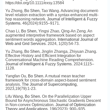
https://doi.org/10.1111/exsy.13584
Yu Zhong,
Bo Shen
, Tao Wang. Advancing document-
level relation extraction with a syntax-enhanced multi-
hop reasoning network.
Journal of Intelligent & Fuzzy
Systems.
46(2024):9155–9171.
Chao Li,
Bo Shen
, Yingsi Zhao, Qing-An Zeng. An
augmented interpretive framework based on aspect
sentiment words aggregation.
International Journal of
Web and Grid Services
. 2024, 1(20):54-73.
Yu Zhang,
Bo Shen
, Jinglin Zhanga, Zhiyuan Zhang.
Effective History and Efficient Integration for
Conversational Machine Reading Comprehension.
Journal of Intelligent & Fuzzy Systems
. 2024:1115–
1128.
Yangfan Ou,
Bo Shen
. A mutual mean teacher
framework for cross‑domain aspect‑based sentiment
analysis.
The Journal of Supercomputing
,
2023,19(79):1-23.
Lifu Wang,
Bo Shen
. On the Parallelization Upper
Bound for Asynchronous Stochastic Gradients Descent
in Non-convex Optimization.
Journal of Optimization
Theory and Applications
, 196(2023): 900–935.