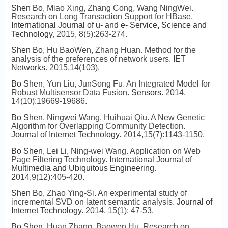
Shen Bo
, Miao Xing, Zhang Cong, Wang NingWei.
Research on Long Transaction Support for HBase.
International Journal of u- and e- Service, Science and
Technology
, 2015, 8(5):263-274.
Shen Bo
, Hu BaoWen, Zhang Huan. Method for the
analysis of the preferences of network users.
IET
Networks
. 2015,14(103).
Bo Shen
, Yun Liu, JunSong Fu. An Integrated Model for
Robust Multisensor Data Fusion.
Sensors
. 2014,
14(10):19669-19686.
Bo Shen
, Ningwei Wang, Huihuai Qiu. A New Genetic
Algorithm for Overlapping Community Detection.
Journal of Internet Technology
. 2014,15(7):1143-1150.
Bo Shen
, Lei Li, Ning-wei Wang. Application on Web
Page Filtering Technology.
International Journal of
Multimedia and Ubiquitous Engineering
.
2014,9(12):405-420.
Shen Bo
, Zhao Ying-Si. An experimental study of
incremental SVD on latent semantic analysis.
Journal of
Internet Technology
. 2014, 15(1): 47-53.
Bo Shen
, Huan Zhang, Baowen Hu. Research on