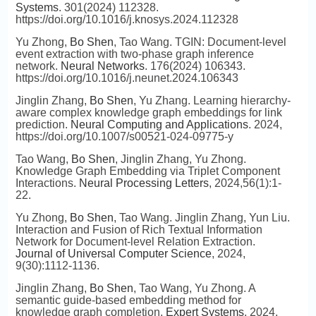
Systems
. 301(2024) 112328.
https://doi.org/10.1016/j.knosys.2024.112328
Yu Zhong,
Bo Shen
, Tao Wang. TGIN: Document-level
event extraction with two-phase graph inference
network.
Neural Networks
. 176(2024) 106343.
https://doi.org/10.1016/j.neunet.2024.106343
Jinglin Zhang,
Bo Shen
, Yu Zhang. Learning hierarchy-
aware complex knowledge graph embeddings for link
prediction.
Neural Computing and Applications
. 2024,
https://doi.org/10.1007/s00521-024-09775-y
Tao Wang,
Bo Shen
, Jinglin Zhang, Yu Zhong.
Knowledge Graph Embedding via Triplet Component
Interactions.
Neural Processing Letters
, 2024,56(1):1-
22.
Yu Zhong,
Bo Shen
, Tao Wang. Jinglin Zhang, Yun Liu.
Interaction and Fusion of Rich Textual Information
Network for Document-level Relation Extraction.
Journal of Universal Computer Science
, 2024,
9(30):1112-1136.
Jinglin Zhang,
Bo Shen
, Tao Wang, Yu Zhong. A
semantic guide-based embedding method for
knowledge graph completion.
Expert Systems
. 2024,