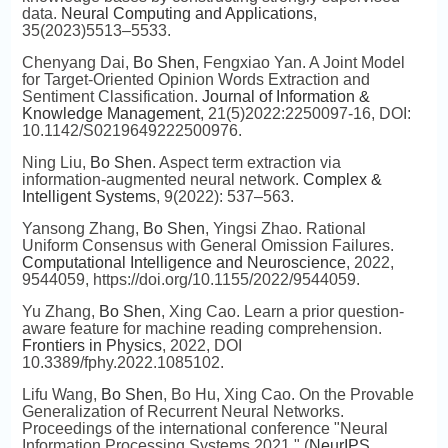
data.
Neural Computing and Applications
,
35(2023)5513–5533.
Chenyang Dai,
Bo Shen
, Fengxiao Yan. A Joint Model
for Target-Oriented Opinion Words Extraction and
Sentiment Classification.
Journal of Information &
Knowledge Management
, 21(5)2022:2250097-16, DOI:
10.1142/S0219649222500976.
Ning Liu,
Bo Shen
. Aspect term extraction via
information-augmented neural network.
Complex &
Intelligent Systems
, 9(2022): 537–563.
Yansong Zhang,
Bo Shen
, Yingsi Zhao. Rational
Uniform Consensus with General Omission Failures.
Computational Intelligence and Neuroscience
, 2022,
9544059, https://doi.org/10.1155/2022/9544059.
Yu Zhang,
Bo Shen
, Xing Cao. Learn a prior question-
aware feature for machine reading comprehension.
Frontiers in Physics
, 2022, DOI
10.3389/fphy.2022.1085102.
Lifu Wang,
Bo Shen
, Bo Hu, Xing Cao. On the Provable
Generalization of Recurrent Neural Networks.
Proceedings of the international conference "Neural
Information Processing Systems 2021." (
NeurIPS