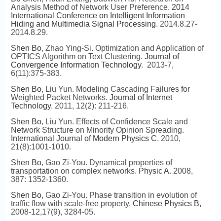
Analysis Method of Network User Preference.
2014
International Conference on Intelligent Information
Hiding and Multimedia Signal Processing
. 2014.8.27-
2014.8.29.
Shen Bo
, Zhao Ying-Si. Optimization and Application of
OPTICS Algorithm on Text Clustering.
Journal of
Convergence Information Technology
. 2013-7,
6(11):375-383.
Shen Bo
, Liu Yun. Modeling Cascading Failures for
Weighted Packet Networks.
Journal of Internet
Technology
. 2011, 12(2): 211-216.
Shen Bo
, Liu Yun. Effects of Confidence Scale and
Network Structure on Minority Opinion Spreading.
International Journal of Modern Physics C
. 2010,
21(8):1001-1010.
Shen Bo
, Gao Zi-You. Dynamical properties of
transportation on complex networks.
Physic A
. 2008,
387: 1352-1360.
Shen Bo
, Gao Zi-You. Phase transition in evolution of
traffic flow with scale-free property.
Chinese Physics B
,
2008-12,17(9), 3284-05.