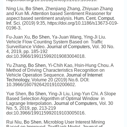
Ning Liu,
Bo Shen
, Zhenjiang Zhang, Zhiyuan Zhang
and Kun Mi. Attention based Sentiment Reasoner for
aspect based sentiment analysis.
Hum. Cent. Comput.
Inf. Sci.
(2019) 9:35, https://doi.org/10.1186/s13673-019-
0196-3.
Fu-Juan Xu,
Bo Shen
, Ya-Juan Wang, Ying-Ji Liu.
Vehicle Flow Counting System Based on Traffic
Surveillance Video.
Journal of Computers
, Vol. 30 No.
4, 2019, pp. 185-192
doi:10.3966/199115992019083004018.
Yu Zhang,
Bo Shen
, Yi-Chih Kao, Hsin-Hung Chou. A
Method of Driving Characteristics Recognition on
Vehicle Operation Sequence.
Journal of Internet
Technology
, Volume 20 (2019) No.6. DOI:
10.3966/16079264201910200602.
Yue Shen,
Bo Shen
, Ying-Ji Liu, Ling-Yun Chi. A Slope
Based Selection Algorithm of Optimal Window in
Lagrange Interpolation.
Journal of Computers
, Vol. 30
No. 5, 2019, pp. 213-219
doi:10.3966/199115992019103005016.
Rui Niu,
Bo Shen
. Microblog User Interest Mining
Based on Improved TextRank Model.
Journal of