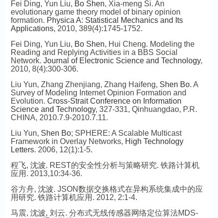
Fei Ding, Yun Liu,
Bo Shen
, Xia-meng Si. An
evolutionary game theory model of binary opinion
formation.
Physica A: Statistical Mechanics and Its
Applications
, 2010, 389(4):1745-1752.
Fei Ding, Yun Liu,
Bo Shen
, Hui Cheng. Modeling the
Reading and Replying Activities in a BBS Social
Network.
Journal of Electronic Science and Technology
,
2010, 8(4):300-306.
Liu Yun, Zhang Zhenjiang, Zhang Haifeng,
Shen Bo
. A
Survey of Modeling Internet Opinion Formation and
Evolution.
Cross-Strait Conference on Information
Science and Technology
, 327-331, Qinhuangdao, P.R.
CHINA, 2010.7.9-2010.7.11.
Liu Yun,
Shen Bo
; SPHERE: A Scalable Multicast
Framework in Overlay Networks,
High Technology
Letters
. 2006, 12(1):1-5.
程飞,
沈波
. REST的安全性分析与策略研究. 铁路计算机
应用. 2013,10:34-36.
谷方舟,
沈波
. JSON数据交换格式在异构系统集成中的应
用研究. 铁路计算机应用. 2012, 2:1-4.
马震,
沈波
, 刘云. 分布式无线传感器网络定位算法MDS-