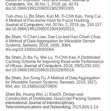
Computers
, Vol. 30 No. 1, 2019, pp. 42-51
doi:10.3966/199115992019023001005.
Tian-zhou Li,
Bo Shen
, Kun Mi, Yi-Chih Kao, Yong Cui.
A Method of Piecewise Hash for Fuzzy Hashing.
Journal of Computers
, Vol. 30 No. 2, 2019, pp. 150-157
doi:10.3966/199115992019043002013.
Bo Shen
, Yi-Chen Liao, Dan Liu and Han-Chieh Chao.
A Method of Data Aggregation for Wearable Sensor
Systems.
Sensors
. 2018, 18(9), 3064;
doi.org/10.3390/s18093064.
Bo Shen,
Zi-Bo Yu, Wei Lu, Yi-Chih Kao. A Distributed
Caching Scheme for Improving Read-write Performance
of HBase.
Journal of Computers
. 2018, 29(5):232-243;
doi:10.3966/199115992018102905018.
Bo Shen
, Jun-Song Fu. A Method of Data Aggregation
for Wearable Sensor Systems.
Sensors
. 2016, 16(7),
954; doi: 10.3390/s16070954.
Shen Bo
, Huang Wei, Li XiaoDi. Design and
Construction of Distributed JavaScript Parsing System.
International Journal of Interdisciplinary
Telecommunications and Networking
, 2015,6(4):1-14.