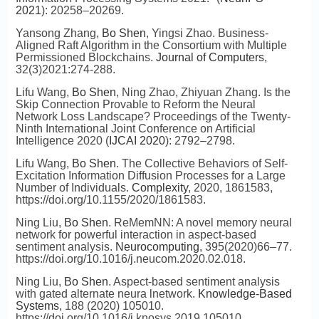
2021
): 20258–20269.
Yansong Zhang,
Bo Shen
, Yingsi Zhao. Business-
Aligned Raft Algorithm in the Consortium with Multiple
Permissioned Blockchains.
Journal of Computers
,
32(3)2021:274-288.
Lifu Wang,
Bo Shen
, Ning Zhao, Zhiyuan Zhang. Is the
Skip Connection Provable to Reform the Neural
Network Loss Landscape? Proceedings of the Twenty-
Ninth International Joint Conference on Artificial
Intelligence 2020 (
IJCAI 2020
): 2792–2798.
Lifu Wang,
Bo Shen
. The Collective Behaviors of Self-
Excitation Information Diffusion Processes for a Large
Number of Individuals.
Complexity
, 2020, 1861583,
https://doi.org/10.1155/2020/1861583.
Ning Liu,
Bo Shen
. ReMemNN: A novel memory neural
network for powerful interaction in aspect-based
sentiment analysis.
Neurocomputing
, 395(2020)66–77.
https://doi.org/10.1016/j.neucom.2020.02.018.
Ning Liu,
Bo Shen
. Aspect-based sentiment analysis
with gated alternate neura lnetwork.
Knowledge-Based
Systems
, 188 (2020) 105010.
https://doi.org/10.1016/j.knosys.2019.105010.